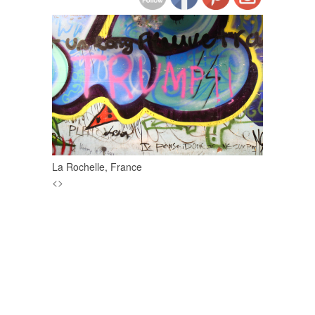
Brooklyn, New-York
<
>